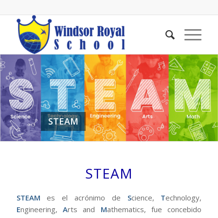
STEAM
STEAM
STEAM
es el acrónimo de
S
cience,
T
echnology,
E
ngineering,
A
rts and
M
athematics, fue concebido