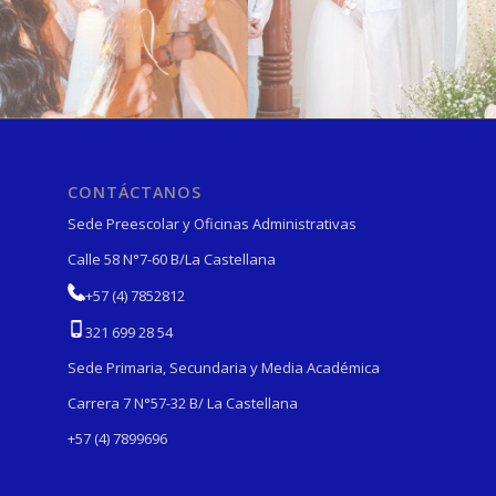
CONTÁCTANOS
Sede Preescolar y Oficinas Administrativas
Calle 58 N°7-60 B/La Castellana
+57 (4) 7852812
321 699 28 54
Sede Primaria, Secundaria y Media Académica
Carrera 7 N°57-32 B/ La Castellana
+57 (4) 7899696