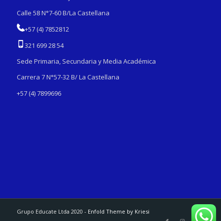
Calle 58 N°7-60 B/La Castellana
+57 (4) 7852812
321 699 28 54
Sede Primaria, Secundaria y Media Académica
Carrera 7 N°57-32 B/ La Castellana
+57 (4) 7899696
Grupo Educate Ltda 2020 -
Enfold Theme by Kriesi